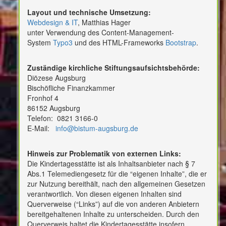
Layout und technische Umsetzung:
Webdesign & IT
, Matthias Hager
unter Verwendung des Content-Management-
System
Typo3
und des HTML-Frameworks
Bootstrap
.
Zuständige kirchliche Stiftungsaufsichtsbehörde:
Diözese Augsburg
Bischöfliche Finanzkammer
Fronhof 4
86152 Augsburg
Telefon: 0821 3166-0
E-Mail:
info@bistum-augsburg.de
Hinweis zur Problematik von externen Links:
Die Kindertagesstätte ist als Inhaltsanbieter nach § 7
Abs.1 Telemediengesetz für die “eigenen Inhalte”, die er
zur Nutzung bereithält, nach den allgemeinen Gesetzen
verantwortlich. Von diesen eigenen Inhalten sind
Querverweise (“Links”) auf die von anderen Anbietern
bereitgehaltenen Inhalte zu unterscheiden. Durch den
Querverweis haltet die Kindertagesstätte insofern