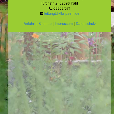
Kirchstr. 2, 82396 Pähl
08808/571
leitung@kita-paehl.de
Anfahrt
|
Sitemap
|
Impressum
|
Datenschutz